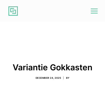
Home
Over brosis
Ons werk
Contact
Variantie Gokkasten
DECEMBER 24, 2025
|
BY